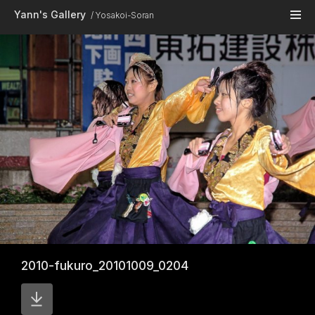
Skip to main content
Yann's Gallery
Yosakoi-Soran
2010-fukuro_20101009_0204