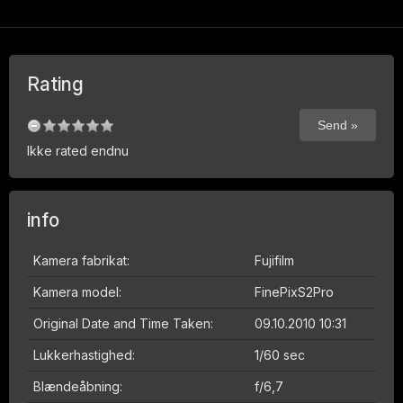
Rating
Ikke rated endnu
info
Kamera fabrikat:
Fujifilm
Kamera model:
FinePixS2Pro
Original Date and Time Taken:
09.10.2010 10:31
Lukkerhastighed:
1/60 sec
Blændeåbning:
f/6,7