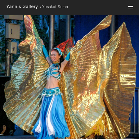
Skip to main content
Yann's Gallery
Yosakoi-Soran