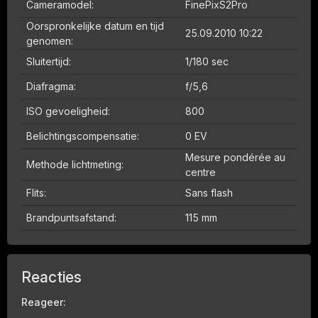
Cameramodel:
FinePixS2Pro
Oorspronkelijke datum en tijd
25.09.2010 10:22
genomen:
Sluitertijd:
1/180 sec
Diafragma:
f/5,6
ISO gevoeligheid:
800
Belichtingscompensatie:
0 EV
Mesure pondérée au
Methode lichtmeting:
centre
Flits:
Sans flash
Brandpuntsafstand:
115 mm
Reacties
Reageer: