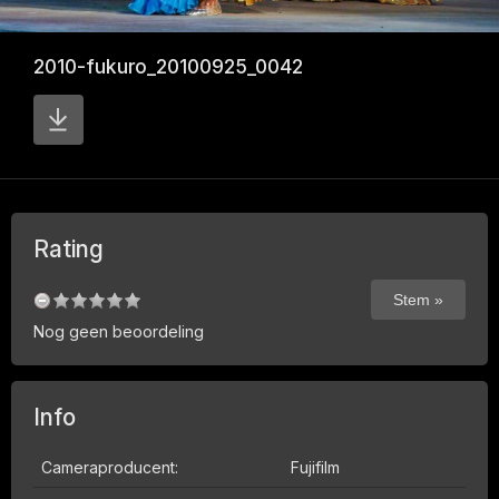
2010-fukuro_20100925_0042
Rating
Nog geen beoordeling
Info
Cameraproducent:
Fujifilm